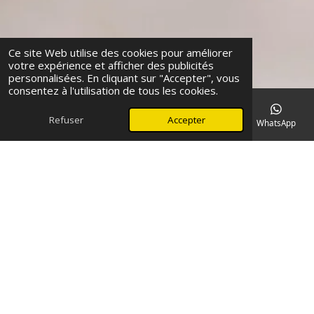
Ce site Web utilise des cookies pour améliorer
votre expérience et afficher des publicités
personnalisées. En cliquant sur "Accepter", vous
consentez à l'utilisation de tous les cookies.
Refuser
Accepter
E-mail
Téléphone
Carte
Instagram
WhatsApp
Comment bien choisir son
accompagnateur spirituel ?
Tu te sens à l'aise, les choses sont simples
Tu te sens libre d'arrêter à tout moment
La bienveillance est là et tu peux te confier
Cette personne est un homme ou une femme, prêtre
ou non, qui habite assez proche de chez toi