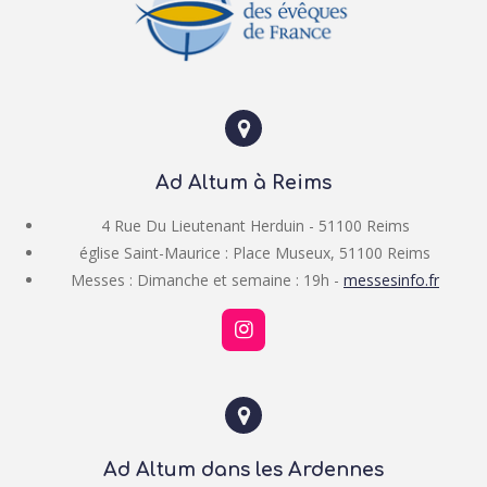
Ad Altum à Reims
4 Rue Du Lieutenant Herduin - 51100 Reims
église Saint-Maurice : Place Museux, 51100 Reims
Messes : Dimanche et semaine : 19h -
messesinfo.fr
I
n
s
t
a
g
r
Ad Altum dans les Ardennes
a